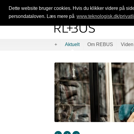
Dette website bruger cookies. Hvis du klikker videre på side
persondataloven. Læs mere på
www.teknologisk.dk/privatl
+
Aktuelt
Om REBUS
Viden