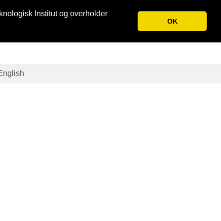
knologisk Institut og overholder
OK
English