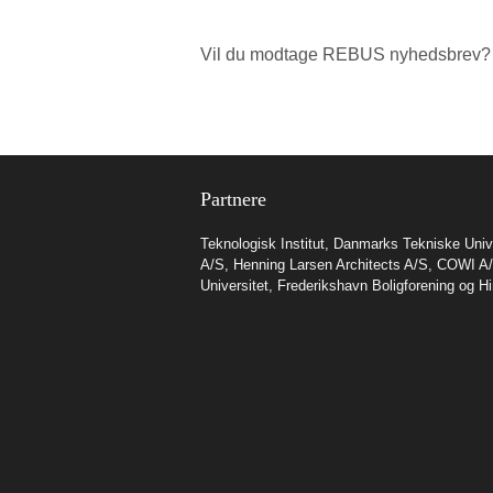
Vil du modtage REBUS nyhedsbrev? 
Partnere
Teknologisk Institut
,
Danmarks Tekniske Unive
A/S
,
Henning Larsen Architects A/S
,
COWI A
Universitet
,
Frederikshavn Boligforening
og
Hi