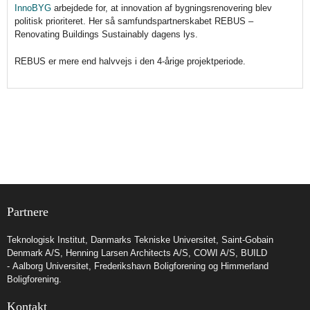
InnoBYG
arbejdede for, at innovation af bygningsrenovering blev
politisk prioriteret. Her så samfundspartnerskabet REBUS –
Renovating Buildings Sustainably dagens lys.
REBUS er mere end halvvejs i den 4-årige projektperiode.
Partnere
Teknologisk Institut
,
Danmarks Tekniske Universitet
,
Saint-Gobain
Denmark A/S
,
Henning Larsen Architects A/S
,
COWI A/S
,
BUILD
- Aalborg Universitet
,
Frederikshavn Boligforening
og
Himmerland
Boligforening
.
Kontakt