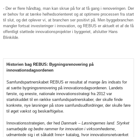
- Der er flere håndtag, man kan skrue på for at få gang i renoveringen. Der
er behov for at tænke helhedsorienteret og at optimere processen fra start
til slut, og det oplever vi, at branchen ser positivt på. Men byggebranchen
mangler fortsat investeringer i innovation, og REBUS er aktuelt et af de få
offentligt støttede innovationsprojekter i byggeriet, afslutter Hans
Blinkilde.
Historien bag REBUS: Bygningsrenovering på
innovationsdagsordenen
Samfundspartnerskabet REBUS er resultat af mange års indsats for
at sætte bygningsrenovering på innovationsdagsordenen. Landets
første, og eneste, nationale innovationsstrategi fra 2012 var
startskuddet til en række samfundspartnerskaber, der skulle finde
konkrete, nye løsninger på store samfundsudfordringer, der skulle føre
til øget vækst og beskæftigelse.
Innovationsstrategien, der hed
Danmark – Løsningernes land. Styrket
samarbejde og bedre rammer for innovation i virksomhederne
,
udmøntede sig i et såkaldt Inno+ katalog, hvor innovationsnetværket