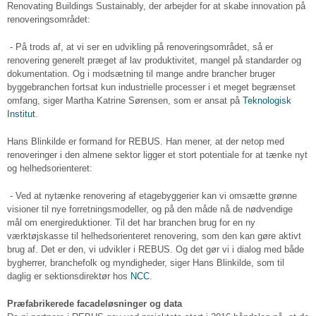
Renovating Buildings Sustainably, der arbejder for at skabe innovation på
renoveringsområdet:
- På trods af, at vi ser en udvikling på renoveringsområdet, så er
renovering generelt præget af lav produktivitet, mangel på standarder og
dokumentation. Og i modsætning til mange andre brancher bruger
byggebranchen fortsat kun industrielle processer i et meget begrænset
omfang, siger Martha Katrine Sørensen, som er ansat på
Teknologisk
Institut
.
Hans Blinkilde er formand for REBUS. Han mener, at der netop med
renoveringer i den almene sektor ligger et stort potentiale for at tænke nyt
og helhedsorienteret:
- Ved at nytænke renovering af etagebyggerier kan vi omsætte grønne
visioner til nye forretningsmodeller, og på den måde nå de nødvendige
mål om energireduktioner. Til det har branchen brug for en ny
værktøjskasse til helhedsorienteret renovering, som den kan gøre aktivt
brug af. Det er den, vi udvikler i REBUS. Og det gør vi i dialog med både
bygherrer, branchefolk og myndigheder, siger Hans Blinkilde, som til
daglig er sektionsdirektør hos
NCC
.
Præfabrikerede facadeløsninger og data