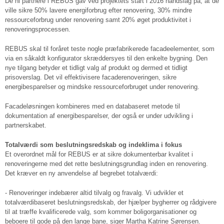
De ni partnere i REBUS gav ved projektets start i 2016 håndslag på, at de
ville sikre 50% lavere energiforbrug efter renovering, 30% mindre
ressourceforbrug under renovering samt 20% øget produktivitet i
renoveringsprocessen.
REBUS skal til foråret teste nogle præfabrikerede facadeelementer, som
via en såkaldt konfigurator skræddersyes til den enkelte bygning. Den
nye tilgang betyder et tidligt valg af produkt og dermed et tidligt
prisoverslag. Det vil effektivisere facaderenoveringen, sikre
energibesparelser og mindske ressourceforbruget under renovering.
Facadeløsningen kombineres med en databaseret metode til
dokumentation af energibesparelser, der også er under udvikling i
partnerskabet.
Totalværdi som beslutningsredskab og indeklima i fokus
Et overordnet mål for REBUS er at sikre dokumenterbar kvalitet i
renoveringerne med det rette beslutningsgrundlag inden en renovering.
Det kræver en ny anvendelse af begrebet totalværdi:
- Renoveringer indebærer altid tilvalg og fravalg. Vi udvikler et
totalværdibaseret beslutningsredskab, der hjælper bygherrer og rådgivere
til at træffe kvalificerede valg, som kommer boligorganisationer og
beboere til gode på den lange bane, siger Martha Katrine Sørensen.