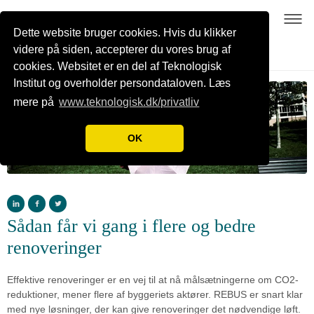
Dette website bruger cookies. Hvis du klikker
videre på siden, accepterer du vores brug af
cookies. Websitet er en del af Teknologisk
Institut og overholder persondataloven. Læs
mere på
www.teknologisk.dk/privatliv
OK
Sådan får vi gang i flere og bedre
renoveringer
Effektive renoveringer er en vej til at nå målsætningerne om CO2-
reduktioner, mener flere af byggeriets aktører. REBUS er snart klar
med nye løsninger, der kan give renoveringer det nødvendige løft.