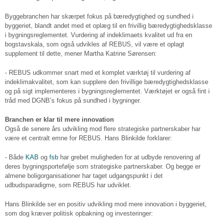
Byggebranchen har skærpet fokus på bæredygtighed og sundhed i
byggeriet, blandt andet med et oplæg til en frivillig bæredygtighedsklasse
i bygningsreglementet. Vurdering af indeklimaets kvalitet ud fra en
bogstavskala, som også udvikles af REBUS, vil være et oplagt
supplement til dette, mener Martha Katrine Sørensen:
- REBUS udkommer snart med et komplet værktøj til vurdering af
indeklimakvalitet, som kan supplere den frivillige bæredygtighedsklasse
og på sigt implementeres i bygningsreglementet. Værktøjet er også fint i
tråd med DGNB’s fokus på sundhed i bygninger.
Branchen er klar til mere innovation
Også de senere års udvikling mod flere strategiske partnerskaber har
være et centralt emne for REBUS. Hans Blinkilde forklarer:
- Både
KAB
og
fsb
har grebet muligheden for at udbyde renovering af
deres bygningsportefølje som strategiske partnerskaber. Og begge er
almene boligorganisationer har taget udgangspunkt i det
udbudsparadigme, som REBUS har udviklet.
Hans Blinkilde ser en positiv udvikling mod mere innovation i byggeriet,
som dog kræver politisk opbakning og investeringer: