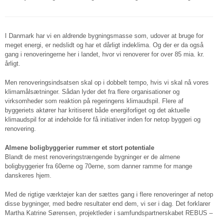
I Danmark har vi en aldrende bygningsmasse som, udover at bruge for
meget energi, er nedslidt og har et dårligt indeklima. Og der er da også
gang i renoveringerne her i landet, hvor vi renoverer for over 85 mia. kr.
årligt.
Men renoveringsindsatsen skal op i dobbelt tempo, hvis vi skal nå vores
klimamålsætninger. Sådan lyder det fra flere organisationer og
virksomheder som reaktion på regeringens klimaudspil. Flere af
byggeriets aktører har kritiseret både energiforliget og det aktuelle
klimaudspil for at indeholde for få initiativer inden for netop byggeri og
renovering.
Almene boligbyggerier rummer et stort potentiale
Blandt de mest renoveringstrængende bygninger er de almene
boligbyggerier fra 60erne og 70erne, som danner ramme for mange
danskeres hjem.
Med de rigtige værktøjer kan der sættes gang i flere renoveringer af netop
disse bygninger, med bedre resultater end dem, vi ser i dag. Det forklarer
Martha Katrine Sørensen, projektleder i samfundspartnerskabet REBUS –