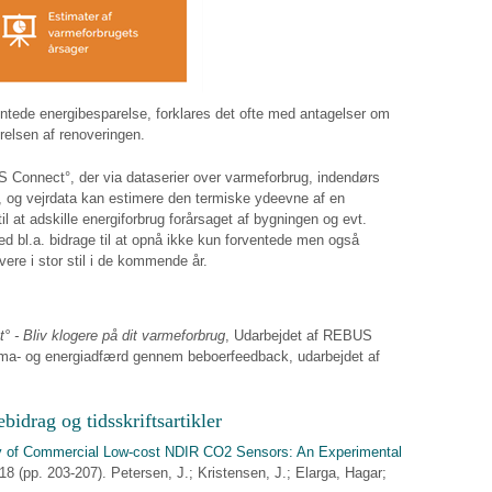
ventede energibesparelse, forklares det ofte med antagelser om
ørelsen af renoveringen.
Connect°, der via dataserier over varmeforbrug, indendørs
u, og vejrdata kan estimere den termiske ydeevne af en
l at adskille energiforbrug forårsaget af bygningen og evt.
bl.a. bidrage til at opnå ikke kun forventede men også
vere i stor stil i de kommende år.
- Bliv klogere på dit varmeforbrug
, Udarbejdet af REBUS
ima- og energiadfærd gennem beboerfeedback, udarbejdet af
bidrag og tidsskriftsartikler
y of Commercial Low-cost NDIR CO2 Sensors: An Experimental
 (pp. 203-207). Petersen, J.; Kristensen, J.; Elarga, Hagar;