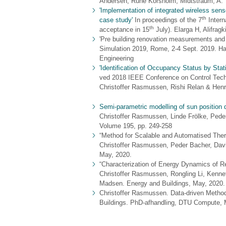
Andersen, Rune Korsholm; Midtstraum, A.
'Implementation of integrated wireless sens
th
case study'
In proceedings of the 7
Intern
th
acceptance in 15
July). Elarga H, Alifra
'Pre building renovation measurements and 
Simulation 2019, Rome, 2-4 Sept. 2019. H
Engineering
'Identi
ﬁ
cation of Occupancy Status by Stati
ved 2018 IEEE Conference on Control Tech
Christoffer Rasmussen, Rishi Relan & Hen
Semi-parametric modelling of sun position 
Christoffer Rasmussen, Linde Frölke, Pede
Volume 195, pp. 249-258
“Method for Scalable and Automatised The
Christoffer Rasmussen, Peder Bacher, Davi
May, 2020.
“Characterization of Energy Dynamics of R
Christoffer Rasmussen, Rongling Li, Kenne
Madsen. Energy and Buildings, May, 2020.
Christoffer Rasmussen. Data-driven Method
Buildings. PhD-afhandling, DTU Compute, 