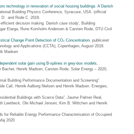
ors technology in renovation of social housing buildings. A Danish
ational Building Physics Conference, Syracuse, USA. (official
gki D. and Rode C. 2018.
efficient decision making. Danish case study', Building
agar Elarga, Rune Korsholm Andersen & Carsten Rode, DTU Civil
stical Change Point Detection of CO₂ Concentration
, publiceret
nology and Applications (CCTA), Copenhagen, August 2018.
rik Madsen
dependent solar gain using B-splines in grey-box models
,
r Bacher, Henrik Madsen, Carsten Rode, Solar Energy – 2020,
rmal Building Performance Documentation and Screening”.
de Calì, Henrik Aalborg Nielsen and Henrik Madsen.
Energies,
esidential Buildings with Scarce Data”, Jaume Palmer Real,
th Leerbeck, Ole Michael Jensen, Kim B. Wittchen and Henrik
s for Reliable Energy Performance Characterisation of Occupied
Maj 2020