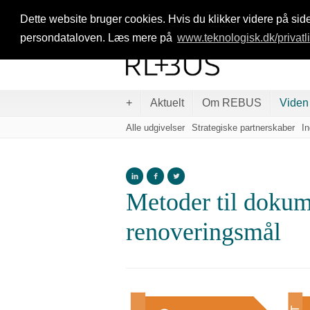
Dette website bruger cookies. Hvis du klikker videre på side
persondataloven. Læs mere på
www.teknologisk.dk/privatl
+
Aktuelt
Om REBUS
Viden
Alle udgivelser
Strategiske partnerskaber
I
Metoder til dokum
renoveringsmål