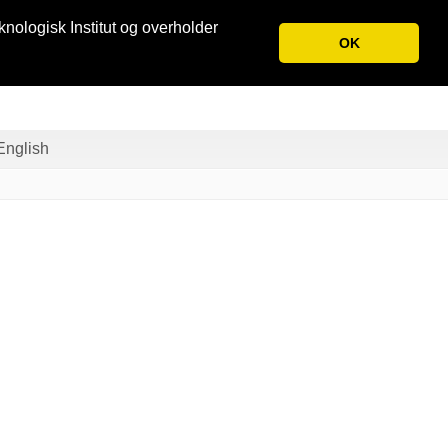
knologisk Institut og overholder
OK
English