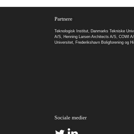
Partnere
Teknologisk Institut
,
Danmarks Tekniske Unive
A/S
,
Henning Larsen Architects A/S
,
COWI A
Universitet
,
Frederikshavn Boligforening
og
Hi
Sociale medier