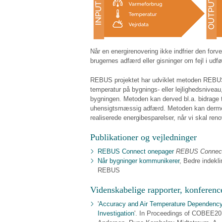
Når en energirenovering ikke indfrier den for
brugernes adfærd eller gisninger om fejl i udf
REBUS projektet har udviklet metoden REBUS 
temperatur på bygnings- eller lejlighedsnivea
bygningen. Metoden kan derved bl.a. bidrage ti
uhensigtsmæssig adfærd. Metoden kan dermed 
realiserede energibesparelser, når vi skal reno
Publikationer og vejledninger
REBUS Connect onepager
REBUS Connect° 
Når bygninger kommunikerer
, Bedre indekl
REBUS
Videnskabelige rapporter, konference
'
Accuracy and Air Temperature Dependenc
Investigation
'.
In Proceedings of COBEE2018