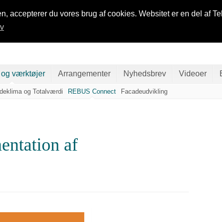
n, accepterer du vores brug af cookies. Websitet er en del af Te
iv
 og værktøjer
Arrangementer
Nyhedsbrev
Videoer
ndeklima og Totalværdi
REBUS Connect
Facadeudvikling
entation af