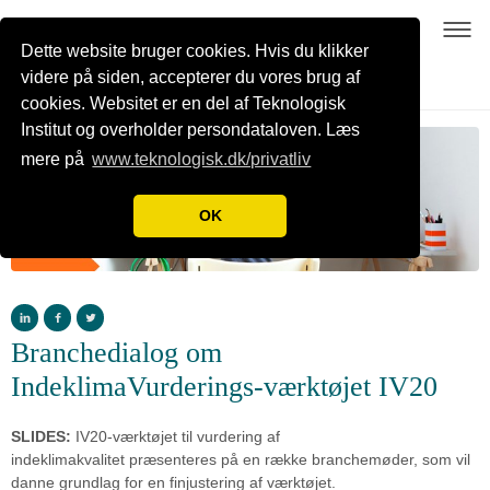
Dette website bruger cookies. Hvis du klikker
videre på siden, accepterer du vores brug af
cookies. Websitet er en del af Teknologisk
Institut og overholder persondataloven. Læs
mere på
www.teknologisk.dk/privatliv
OK
Branchedialog om
IndeklimaVurderings-værktøjet IV20
SLIDES:
IV20-værktøjet til vurdering af
indeklimakvalitet præsenteres på en række branchemøder, som vil
danne grundlag for en finjustering af værktøjet.